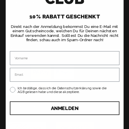
WO'S WÜRZSTOFF GIBT
Onlineshop
10% RABATT GESCHENKT
Partner-Shops
Direkt nach der Anmeldung bekommst Du eine E-Mail mit
Kooperationspartner
einem Gutscheincode, welchen Du für Deinen nächsten
Einkauf verwenden kannst. Solltest Du die Nachricht nicht
Kundengeschenke
finden, schau auch im Spam-Ordner nach!
ZAHLUNGSARTEN
Name
Sichere Bezahlung via Payrexx
Email
Ich bestätige, dass ich die Datenschutzerklärung sowie die
AGB gelesen habe und diese akzeptiere.
VERSANDPARTNER
ANMELDEN
Schneller Versand via Planzer