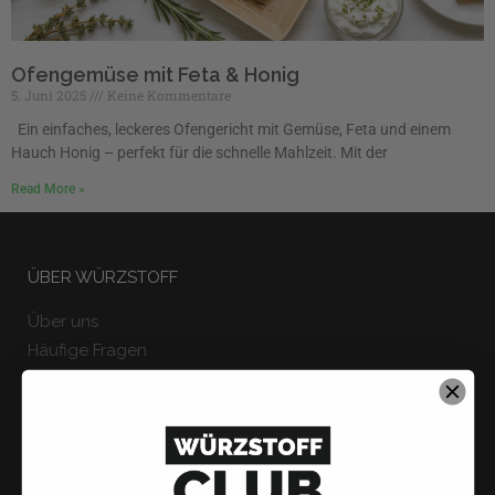
Ofengemüse mit Feta & Honig
5. Juni 2025
Keine Kommentare
Ein einfaches, leckeres Ofengericht mit Gemüse, Feta und einem
Hauch Honig – perfekt für die schnelle Mahlzeit. Mit der
Read More »
ÜBER WÜRZSTOFF
Über uns
Häufige Fragen
Kontakt
Impressum
Datenschutz
AGB