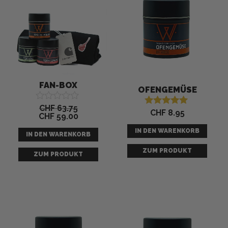
CHF 63.75
CHF 59.00.
-
7
%
FAN-BOX
OFENGEMÜSE
CHF
63.75
Bewertet
CHF
8.95
Bewertet mit
CHF
59.00
mit
5.00
0
von 5
IN DEN WARENKORB
von
IN DEN WARENKORB
5
ZUM PRODUKT
ZUM PRODUKT