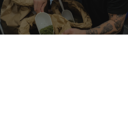
NUR NATÜRLICHE ZUTATEN
Bei uns kommt nur in die Dose, was wirklich Sinn
macht: 100% natürliche Zutaten, ohne Zusatzstoffe,
ohne Schnickschnack. Ehrlicher Geschmack – pur
und kraftvoll.