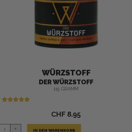
WÜRZSTOFF
DER WÜRZSTOFF
115 GRAMM
Bewertet mit
2
5.00
von 5,
CHF
8.95
basierend
auf
Kundenbewertungen
+
IN DEN WARENKORB