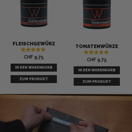
FLEISCHGEWÜRZ
TOMATENWÜRZE
CHF
9.75
Bewertet mit
CHF
9.75
Bewertet mit
5.00
5.00
von 5
IN DEN WARENKORB
von 5
IN DEN WARENKORB
ZUM PRODUKT
ZUM PRODUKT