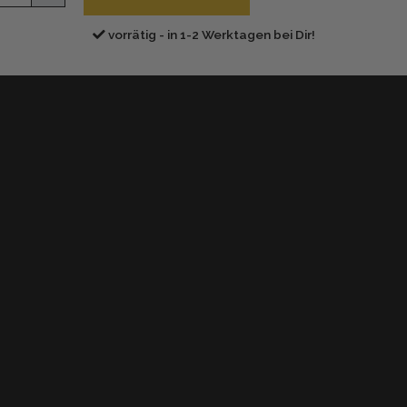
off
e
vorrätig - in 1-2 Werktagen bei Dir!