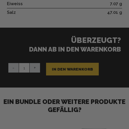
Eiweiss
7.07 g
Salz
47.01 g
ÜBERZEUGT?
DANN AB IN DEN WARENKORB
Der
-
+
Würzstoff
IN DEN WARENKORB
Menge
EIN BUNDLE ODER WEITERE PRODUKTE
GEFÄLLIG?
Ursprünglicher
Aktueller
Preis
Preis
war:
ist: