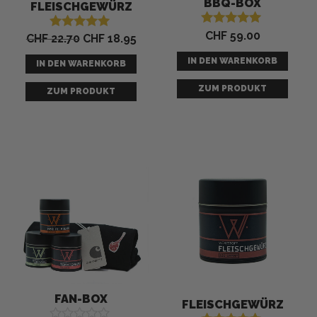
BBQ-BOX
FLEISCHGEWÜRZ
CHF
59.00
Bewertet mit
CHF
22.70
CHF
18.95
Bewertet mit
5.00
5.00
von 5
von 5
IN DEN WARENKORB
IN DEN WARENKORB
ZUM PRODUKT
ZUM PRODUKT
Ursprünglicher
Aktueller
Preis
Preis
war:
ist:
CHF 63.75
CHF 59.00.
-
7
%
FAN-BOX
FLEISCHGEWÜRZ