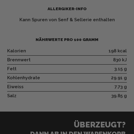
ALLERGIKER-INFO
Kann Spuren von Senf & Sellerie enthalten
NÄHRWERTE PRO 100 GRAMM
Kalorien
198 kcal
Brennwert
830 kJ
Fett
3.15 g
Kohlenhydrate
29.91 g
Eiweiss
7.73 g
Salz
39.85 g
ÜBERZEUGT?
DANN AB IN DEN WARENKORB