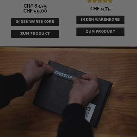
CHF
63.75
Bewertet
CHF
9.75
Bewertet mit
CHF
59.00
mit
5.00
0
von 5
IN DEN WARENKORB
von
IN DEN WARENKORB
5
ZUM PRODUKT
ZUM PRODUKT