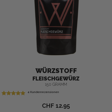
WÜRZSTOFF
FLEISCHGEWÜRZ
150 GRAMM
4
Kundenrezensionen
Bewertet mit
4
5.00
von 5,
CHF
12.95
basierend