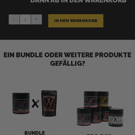
Fleischgewürz
-
+
Menge
IN DEN WARENKORB
EIN BUNDLE ODER WEITERE PRODUKTE
GEFÄLLIG?
Ursprünglicher
Aktueller
Preis
Preis
war:
ist:
CHF 22.70
CHF 18.95.
-
17
%
BUNDLE