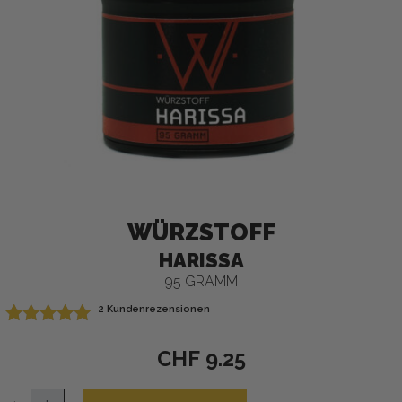
WÜRZSTOFF
HARISSA
95 GRAMM
2
Kundenrezensionen
Bewertet mit
2
5.00
von 5,
CHF
9.25
basierend
auf
a