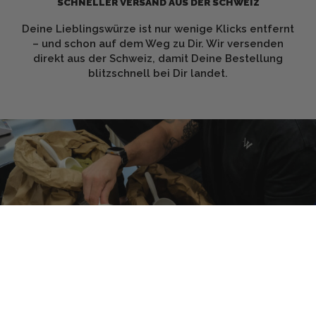
SCHNELLER VERSAND AUS DER SCHWEIZ
Deine Lieblingswürze ist nur wenige Klicks entfernt
– und schon auf dem Weg zu Dir. Wir versenden
direkt aus der Schweiz, damit Deine Bestellung
blitzschnell bei Dir landet.