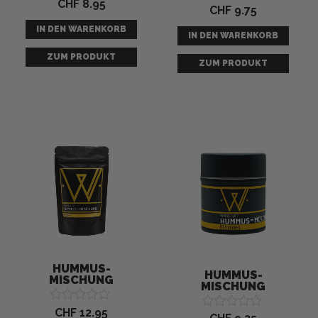
CHF
8.95
Bewertet mit
CHF
9.75
Bewertet mit
5.00
4.80
von 5
IN DEN WARENKORB
von 5
IN DEN WARENKORB
ZUM PRODUKT
ZUM PRODUKT
HUMMUS-
HUMMUS-
MISCHUNG
MISCHUNG
CHF
12.95
Bewertet
Bewertet