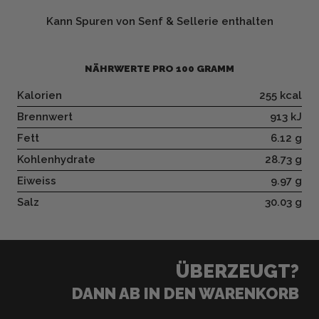
Kann Spuren von Senf & Sellerie enthalten
NÄHRWERTE PRO 100 GRAMM
Kalorien
255 kcal
Brennwert
913 kJ
Fett
6.12 g
Kohlenhydrate
28.73 g
Eiweiss
9.97 g
Salz
30.03 g
ÜBERZEUGT?
DANN AB IN DEN WARENKORB