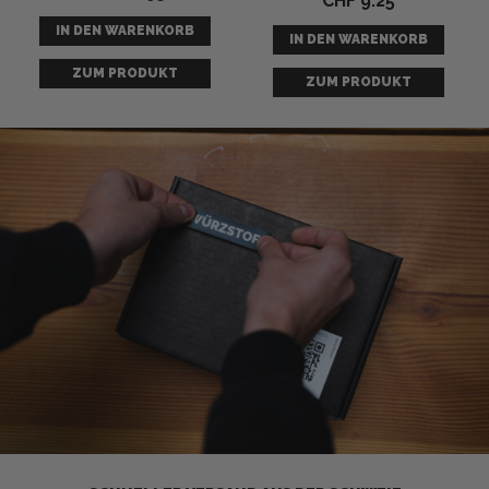
CHF
9.25
mit
mit
0
IN DEN WARENKORB
0
IN DEN WARENKORB
von
von
5
5
ZUM PRODUKT
ZUM PRODUKT