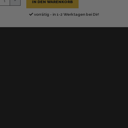
Kundenbewertungen
+
IN DEN WARENKORB
e
vorrätig - in 1-2 Werktagen bei Dir!