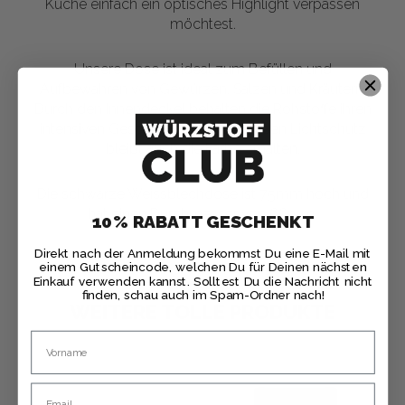
Küche einfach ein optisches Highlight verpassen
möchtest.
Unsere Dose ist ideal zum Befüllen und
Aufbewahren von Gewürzen, Salzen und Kräutern.
Durch den Innendeckel behalten die Rohstoffe ihren
intensiven Geschmack und durch den Lichtschutz
bleibt auch die Farbe erhalten.
Die schwarze Weissblechdose ist 75mm hoch und
hat einen Durchmesser von 66mm.
10% RABATT GESCHENKT
Direkt nach der Anmeldung bekommst Du eine E-Mail mit
einem Gutscheincode, welchen Du für Deinen nächsten
Einkauf verwenden kannst. Solltest Du die Nachricht nicht
finden, schau auch im Spam-Ordner nach!
WEITERE TOLLE PRODUKTE
Name
Ursprünglicher
Aktueller
Preis
Preis
war:
ist:
Email
CHF 47.20
CHF 39.00.