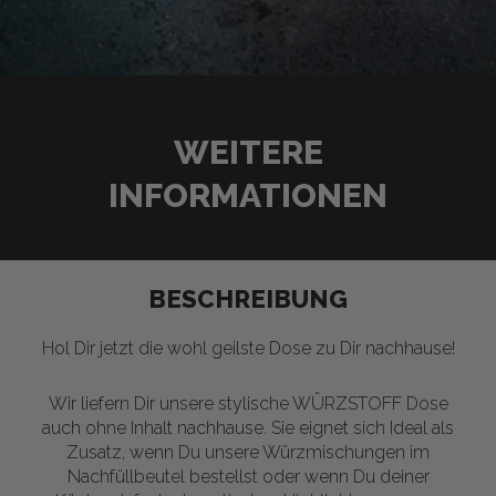
WEITERE
INFORMATIONEN
BESCHREIBUNG
Hol Dir jetzt die wohl geilste Dose zu Dir nachhause!
Wir liefern Dir unsere stylische WÜRZSTOFF Dose
auch ohne Inhalt nachhause. Sie eignet sich Ideal als
Zusatz, wenn Du unsere Würzmischungen im
Nachfüllbeutel bestellst oder wenn Du deiner