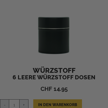
WÜRZSTOFF
6 LEERE WÜRZSTOFF DOSEN
CHF
14.95
6
Leere
IN DEN WARENKORB
-
+
WÜRZSTOFF