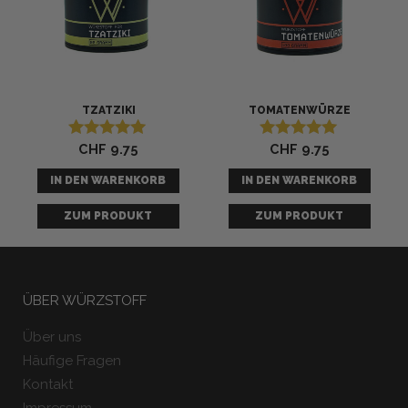
TZATZIKI
TOMATENWÜRZE
CHF
9.75
CHF
9.75
Bewertet mit
Bewertet mit
5.00
5.00
von 5
von 5
IN DEN WARENKORB
IN DEN WARENKORB
ZUM PRODUKT
ZUM PRODUKT
ÜBER WÜRZSTOFF
Über uns
Häufige Fragen
Kontakt
Impressum