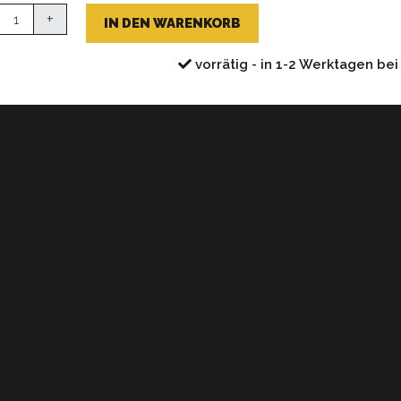
war:
von
ox
+
CHF 33.2
5
IN DEN WARENKORB
e
vorrätig - in 1-2 Werktagen bei 