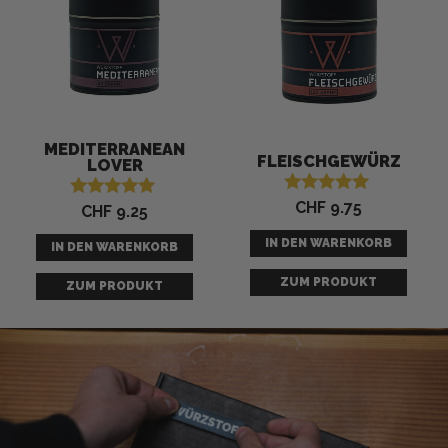
MEDITERRANEAN
FLEISCHGEWÜRZ
LOVER
CHF
9.75
Bewertet mit
CHF
9.25
Bewertet mit
5.00
5.00
von 5
von 5
IN DEN WARENKORB
IN DEN WARENKORB
ZUM PRODUKT
ZUM PRODUKT