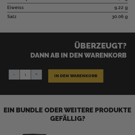
Eiweiss
9.22 g
Salz
30.06 g
ÜBERZEUGT?
DANN AB IN DEN WARENKORB
TexMex
-
+
Menge
IN DEN WARENKORB
EIN BUNDLE ODER WEITERE PRODUKTE
GEFÄLLIG?