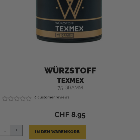
WÜRZSTOFF
TEXMEX
75 GRAMM
0
customer reviews
Bewertet
mit
CHF
8.95
0
von
x
5
+
IN DEN WARENKORB
e