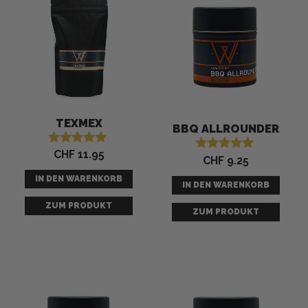
TEXMEX
BBQ ALLROUNDER
CHF
11.95
Bewertet mit
CHF
9.25
Bewertet mit
5.00
5.00
von 5
IN DEN WARENKORB
von 5
IN DEN WARENKORB
ZUM PRODUKT
ZUM PRODUKT