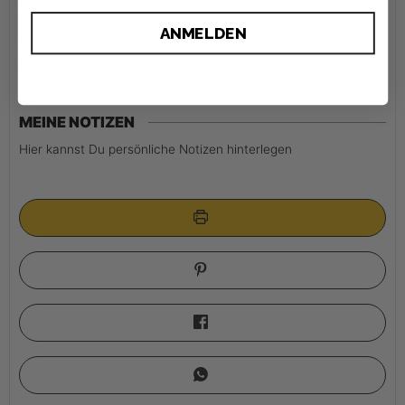
Für eine noch intensivere Würze kann man das Hähnchen vor
dem Grillen zusätzlich mit einem Teelöffel WÜRZSTOFF
ANMELDEN
Harissa bestreuen.
Dazu kannst Du Reis oder auch Kartoffeln servieren.
MEINE NOTIZEN
Hier kannst Du persönliche Notizen hinterlegen