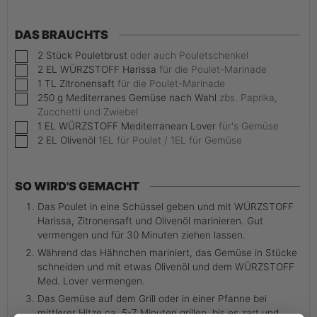
DAS BRAUCHTS
▢
2
Stück
Pouletbrust
oder auch Pouletschenkel
▢
2
EL
WÜRZSTOFF Harissa
für die Poulet-Marinade
▢
1
TL
Zitronensaft
für die Poulet-Marinade
▢
250
g
Mediterranes Gemüse nach Wahl
zbs. Paprika,
Zucchetti und Zwiebel
▢
1
EL
WÜRZSTOFF Mediterranean Lover
für's Gemüse
▢
2
EL
Olivenöl
1EL für Poulet / 1EL für Gemüse
SO WIRD'S GEMACHT
Das Poulet in eine Schüssel geben und mit WÜRZSTOFF
Harissa, Zitronensaft und Olivenöl marinieren. Gut
vermengen und für 30 Minuten ziehen lassen.
Während das Hähnchen mariniert, das Gemüse in Stücke
schneiden und mit etwas Olivenöl und dem WÜRZSTOFF
Med. Lover vermengen.
Das Gemüse auf dem Grill oder in einer Pfanne bei
mittlerer Hitze ca. 5-7 Minuten grillen, bis es zart und