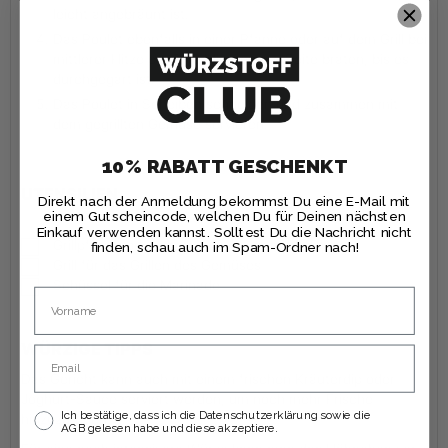
leicht angebräunt ist.
Das Poulet ebenfalls in einer Pfanne oder auf dem Grill bei
mittlerer Hitze ca. 8-10 Minuten pro Seite braten, bis es
durchgegart ist.
Das Poulet in Scheiben schneiden und zusammen mit
dem gegrillten Gemüse servieren.
10% RABATT GESCHENKT
UTENSILIEN
Direkt nach der Anmeldung bekommst Du eine E-Mail mit
einem Gutscheincode, welchen Du für Deinen nächsten
Einkauf verwenden kannst. Solltest Du die Nachricht nicht
▢
Grillpfanne
oder alternativ eine normale Pfanne
finden, schau auch im Spam-Ordner nach!
▢
Grill
für das Grillen des Gemüses
▢
Schüssel
für die Marinade
Name
WÜRZIGE TIPPS
Email
Das Gericht kann auch mit einem frischen Kräuterdip oder
Joghurt-Sauce serviert werden, um noch mehr Frische
Ich bestätige, dass ich die Datenschutzerklärung sowie die
hinzuzufügen.
AGB gelesen habe und diese akzeptiere.