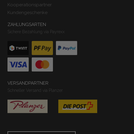
Kooperationspartner
Kundengeschenke
ZAHLUNGSARTEN
Sichere Bezahlung via Payrexx
VERSANDPARTNER
Schneller Versand via Planzer