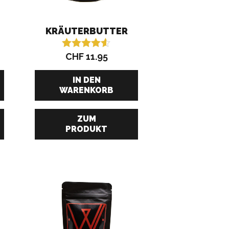
KRÄUTERBUTTER
CHF
11.95
Bewertet
mit
4.50
IN DEN
von 5
WARENKORB
ZUM
PRODUKT