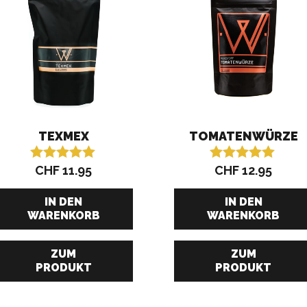
TEXMEX
TOMATENWÜRZE
CHF
11.95
CHF
12.95
Bewertet mit
Bewertet mit
5.00
5.00
von 5
von 5
IN DEN
IN DEN
WARENKORB
WARENKORB
ZUM
ZUM
PRODUKT
PRODUKT