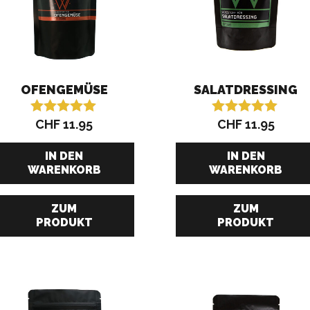
OFENGEMÜSE
SALATDRESSING
CHF
11.95
CHF
11.95
Bewertet mit
Bewertet mit
5.00
5.00
von 5
von 5
IN DEN
IN DEN
WARENKORB
WARENKORB
ZUM
ZUM
PRODUKT
PRODUKT