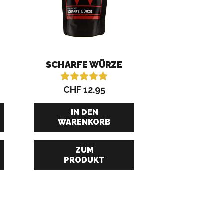
SCHARFE WÜRZE
CHF
12.95
Bewertet mit
5.00
von 5
IN DEN
WARENKORB
ZUM
PRODUKT