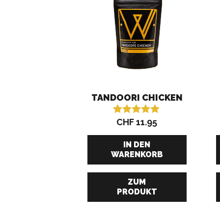
TANDOORI CHICKEN
CHF
11.95
Bewertet mit
5.00
von 5
IN DEN
WARENKORB
ZUM
PRODUKT