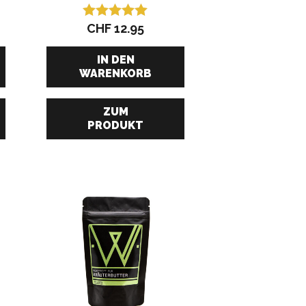
CHF
12.95
Bewertet mit
5.00
von 5
IN DEN
WARENKORB
ZUM
PRODUKT