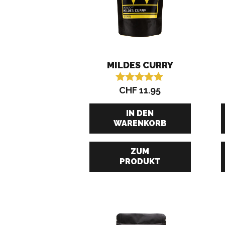
MILDES CURRY
CHF
11.95
Bewertet mit
5.00
von 5
IN DEN
WARENKORB
ZUM
PRODUKT