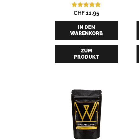
CHF
11.95
Bewertet mit
5.00
von 5
IN DEN
WARENKORB
ZUM
PRODUKT