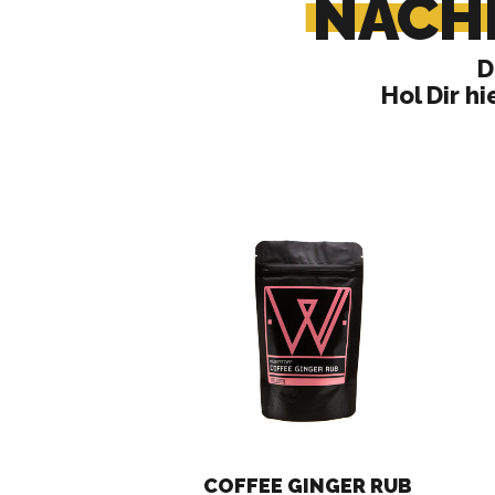
NACH
D
Hol Dir h
COFFEE GINGER RUB