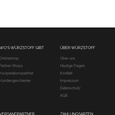
WO'S WÜRZSTOFF GIBT
ÜBER WÜRZSTOFF
Onlineshop
Über uns
Partner-Shops
Häufige Fragen
Kooperationspartner
Kontakt
Kundengeschenke
Impressum
Datenschutz
AGB
VERSANDPARTNER
ZAHLUNGSARTEN