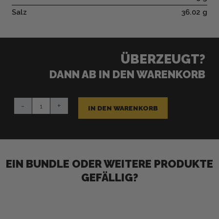
Salz
36.02 g
ÜBERZEUGT?
DANN AB IN DEN WARENKORB
Knoblibutter
-
+
Menge
IN DEN WARENKORB
EIN BUNDLE ODER WEITERE PRODUKTE
GEFÄLLIG?
Ursprünglicher
Aktueller
Preis
Preis
war:
ist:
CHF 21.20
CHF 17.65.