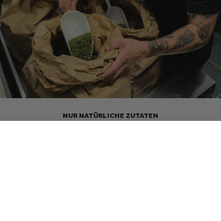
NUR NATÜRLICHE ZUTATEN
Bei uns kommt nur in die Dose, was wirklich Sinn
macht: 100% natürliche Zutaten, ohne Zusatzstoffe,
ohne Schnickschnack. Ehrlicher Geschmack – pur
und kraftvoll.