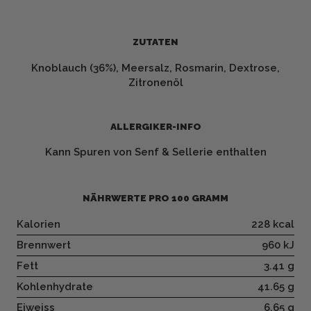
ZUTATEN
Knoblauch (36%), Meersalz, Rosmarin, Dextrose,
Zitronenöl
ALLERGIKER-INFO
Kann Spuren von Senf & Sellerie enthalten
NÄHRWERTE PRO 100 GRAMM
Kalorien
228 kcal
Brennwert
960 kJ
Fett
3.41 g
Kohlenhydrate
41.65 g
Eiweiss
6.65 g