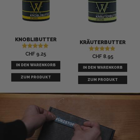
KNOBLIBUTTER
KRÄUTERBUTTER
CHF
9.25
Bewertet mit
CHF
8.95
Bewertet mit
5.00
4.67
von 5
IN DEN WARENKORB
von 5
IN DEN WARENKORB
ZUM PRODUKT
ZUM PRODUKT