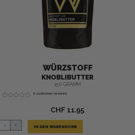
WÜRZSTOFF
KNOBLIBUTTER
150 GRAMM
0
customer reviews
Bewertet
mit
CHF
11.95
0
von
butter
5
+
IN DEN WARENKORB
e