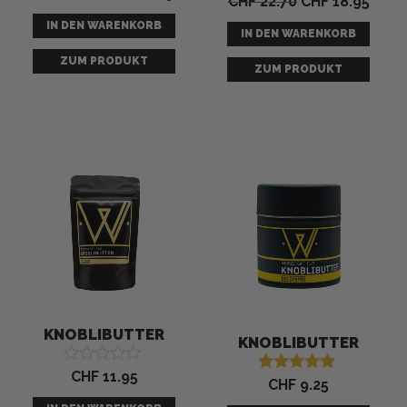
CHF
22.70
CHF
18.95
Bewertet mit
5.00
5.00
von 5
IN DEN WARENKORB
von 5
IN DEN WARENKORB
ZUM PRODUKT
ZUM PRODUKT
KNOBLIBUTTER
KNOBLIBUTTER
CHF
11.95
Bewertet
CHF
9.25
Bewertet mit
mit
5.00
0