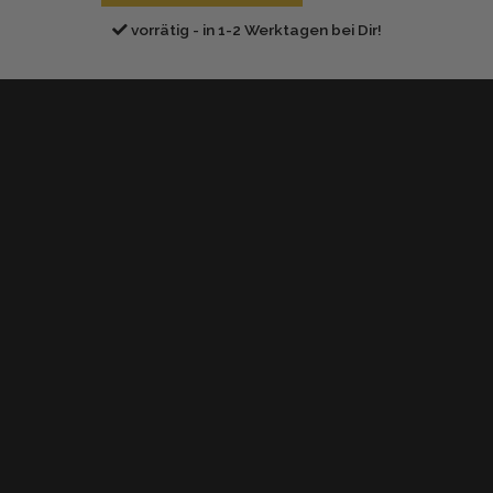
e
vorrätig - in 1-2 Werktagen bei Dir!