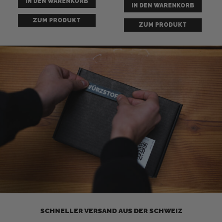
IN DEN WARENKORB
von 5
IN DEN WARENKORB
von
5
ZUM PRODUKT
ZUM PRODUKT
SCHNELLER VERSAND AUS DER SCHWEIZ