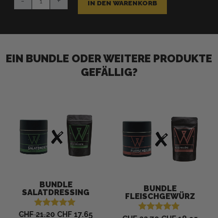
-
+
Knoblibutter
IN DEN WARENKORB
Menge
EIN BUNDLE ODER WEITERE PRODUKTE
GEFÄLLIG?
Ursprünglicher
Aktueller
Ursprünglicher
Aktue
Preis
Preis
Preis
Preis
war:
ist:
war:
ist:
CHF 21.20
CHF 17.65.
CHF 22.70
CHF 1
-
17
%
BUNDLE
-
17
%
BUNDLE
SALATDRESSING
FLEISCHGEWÜRZ
CHF
21.20
CHF
17.65
Bewertet mit