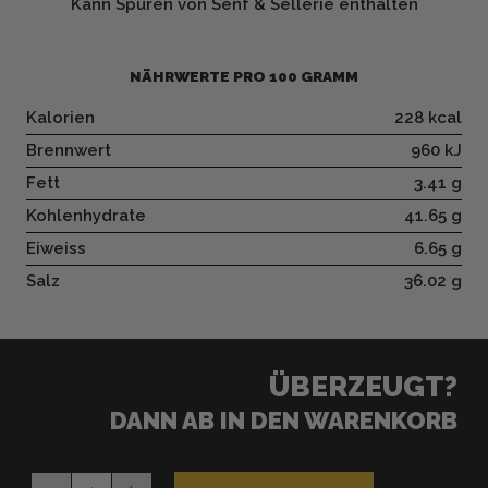
Kann Spuren von Senf & Sellerie enthalten
NÄHRWERTE PRO 100 GRAMM
Kalorien
228 kcal
Brennwert
960 kJ
Fett
3.41 g
Kohlenhydrate
41.65 g
Eiweiss
6.65 g
Salz
36.02 g
ÜBERZEUGT?
DANN AB IN DEN WARENKORB
Bundle